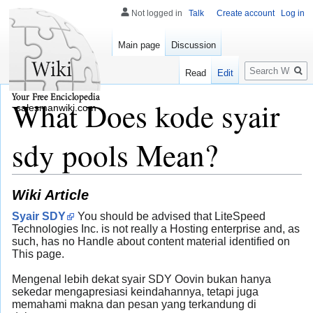
Not logged in
Talk
Create account
Log in
Main page
Discussion
Search
Read
Edit
What Does kode syair
salesmanwiki.com
sdy pools Mean?
Wiki Article
Syair SDY
You should be advised that LiteSpeed
Technologies Inc. is not really a Hosting enterprise and, as
such, has no Handle about content material identified on
This page.
Mengenal lebih dekat syair SDY Oovin bukan hanya
sekedar mengapresiasi keindahannya, tetapi juga
memahami makna dan pesan yang terkandung di